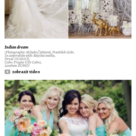
Indian dream
(Photography: Milada Čistínová, František Gebr,
In cooperation with: Báječná svatba,
Dress: NUANCE,
Cake: Prague City Cakes,
Location: SOHO)
zobrazit video