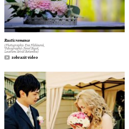
Rustic romance
(Photography: Eva Fildánová,
Videography: Pavol Bigoš,
Location: Areál Botanika)
zobrazit video