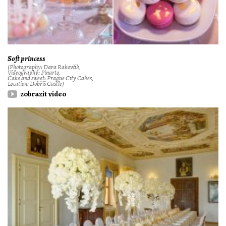
Soft princess
(Photography: Dara Rakovčik,
Videography: Pinarto,
Cake and sweet: Prague City Cakes,
Location: Dobříš Castle)
zobrazit video