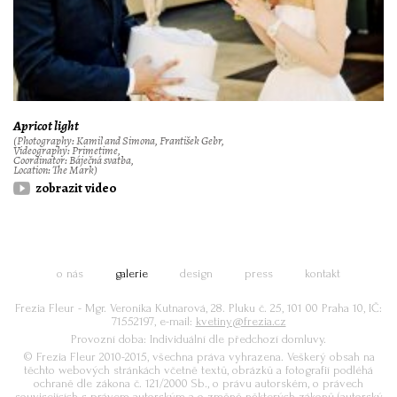
Apricot light
(Photography: Kamil and Simona, František Gebr,
Videography: Primetime,
Coordinator: Báječná svatba,
Location: The Mark)
zobrazit video
o nás
galerie
design
press
kontakt
Frezia Fleur - Mgr. Veronika Kutnarová, 28. Pluku č. 25, 101 00 Praha 10, IČ:
71552197, e-mail:
kvetiny@frezia.cz
Provozní doba: Individuální dle předchozí domluvy.
© Frezia Fleur 2010-2015, všechna práva vyhrazena. Veškerý obsah na
těchto webových stránkách včetně textů, obrázků a fotografií podléhá
ochraně dle zákona č. 121/2000 Sb., o právu autorském, o právech
souvisejících s právem autorským a o změně některých zákonů (autorský