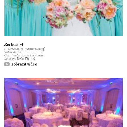
Rustic mint
(Photography: Zuzana Scharf,
Video: AFilm
Coordinator: Lucie Skříčilová,
Location: Hotel Všetice)
zobrazit video