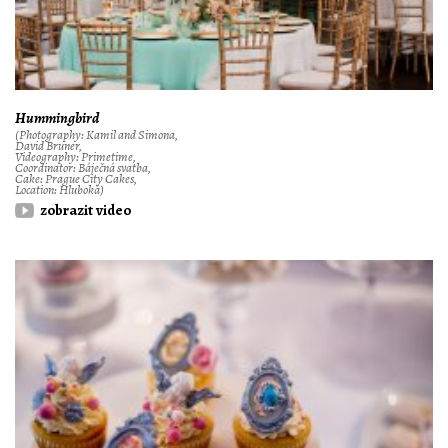
Hummingbird
(Photography: Kamil and Simona,
David Bruner,
Videography: Primetime,
Coordinator: Báječná svatba,
Cake: Prague City Cakes,
Location: Hluboká)
zobrazit video