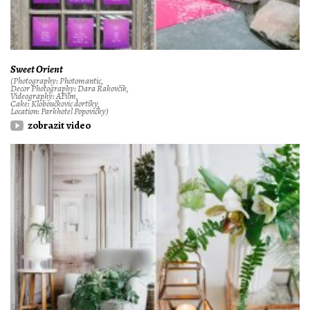
Sweet Orient
(Photography: Photomantic,
Decor Photography: Dara Rakovčik,
Videography: AFilm,
Cake: Kloboučkovic dortíky,
Location: Parkhotel Popovičky)
zobrazit video