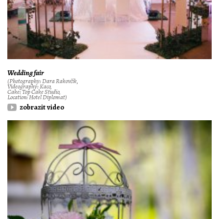
Wedding fair
(Photography: Dara Rakovčik,
Videography: Kaco,
Cake: Top Cake Studio,
Location: Hotel Diplomat)
zobrazit video