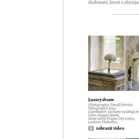
drobností, které z obyčej
Luxury dream
(Photography: Tomáš Dittrich,
Videography: Kaco,
Coordinator: Exclusive weddings i
Cake: Maggie Austin,
Mono cakes: Prague City Cakes,
Location: Ploskovice)
zobrazit video