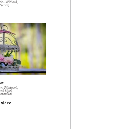
ie Skříčilová,
Všetice)
ce
va Fildánová,
vol Bigoš,
Botanika)
t video