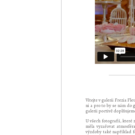
Vítejte v galerii Frezia 
ni a pro to by se nám do 
galerii poctivě doplňujem
U všech fotografií, které 
měla vyzařovat atmosféra
výzdoby také například f