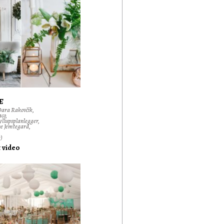
E
Dara Rakovčik,
co,
yllupsplanlegger,
e Jemtegard,
)
t video