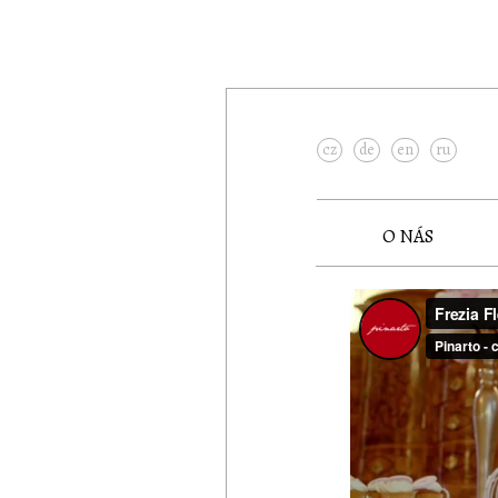
cz
de
en
ru
O NÁS