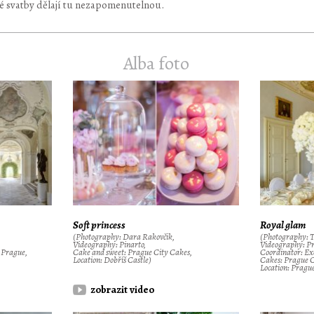
né svatby dělají tu nezapomenutelnou.
Alba foto
Soft princess
Royal glam
(Photography: Dara Rakovčik,
(Photography: T
Videography: Pinarto,
Videography: Pr
n Prague,
Cake and sweet: Prague City Cakes,
Coordinator: Ex
Location: Dobříš Castle)
Cakes: Prague C
Location: Prague
zobrazit video