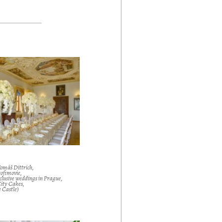
omáš Dittrich,
ofimovie,
clusive weddings in Prague,
ity Cakes,
 Castle)