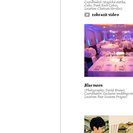
Coordinator: Magická svatba,
Cake: Punk Rock Cakes,
Location: Chateau Herálec)
zobrazit video
Blue moon
(Photography: David Bruner,
Coordinator: Exclusive weddings i
Location: Four Seasons Prague)