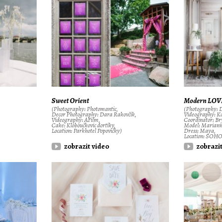
Sweet Orient
Modern LOV
(Photography: Photomantic,
(Photography: 
Decor Photography: Dara Rakovčik,
Videography: Ka
Videography: AFilm,
Coordinator: Br
Cake: Kloboučkovic dortíky,
Model: Mariann
Location: Parkhotel Popovičky)
Dress: Maya,
Location: SOHO
zobrazit video
zobrazi