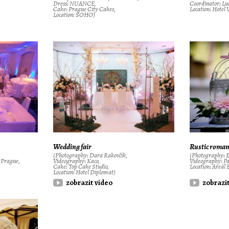
Dress: NUANCE,
Coordinator: Luc
Cake: Prague City Cakes,
Location: Hotel 
Location: SOHO)
Wedding fair
Rustic roman
(Photography: Dara Rakovčik,
(Photography: E
n Prague,
Videography: Kaco,
Videography: Pa
Cake: Top Cake Studio,
Location: Areál 
Location: Hotel Diplomat)
zobrazit video
zobrazi