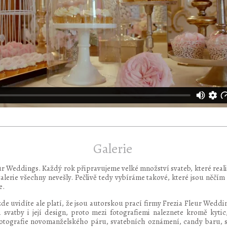
Galerie
Fleur Weddings. Každý rok připravujeme velké množství svateb, které rea
galerie všechny nevešly. Pečlivě tedy vybíráme takové, které jsou něčím
e.
zde uvidíte ale platí, že jsou autorskou prací firmy Frezia Fleur Weddin
 svatby i její design, proto mezi fotografiemi naleznete kromě kyti
otografie novomanželského páru, svatebních oznámení, candy baru, s