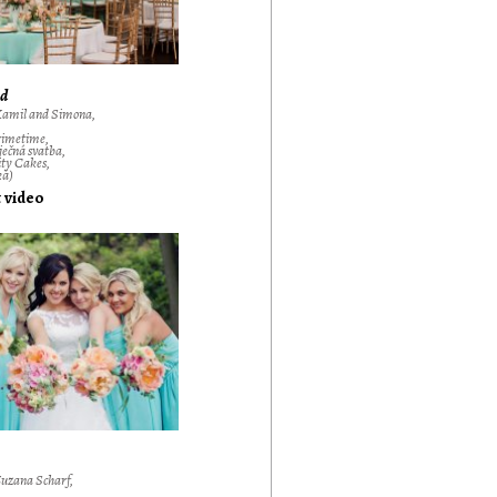
d
Kamil and Simona,
rimetime,
ječná svatba,
ty Cakes,
ká)
t video
uzana Scharf,