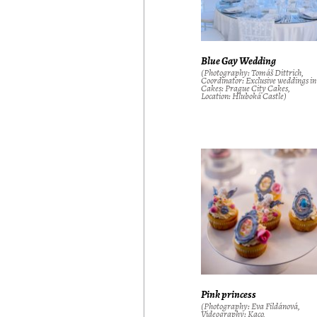
Blue Gay Wedding
(Photography: Tomáš Dittrich,
Coordinator: Exclusive weddings i
Cakes: Prague City Cakes,
Location: Hluboká Castle)
Pink princess
(Photography: Eva Fildánová,
Videography: Kaco,