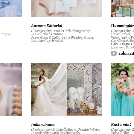
Autumn Editorial
Hummingbir
(Photography: Irina & Chris Photography,
(Photography: 
n Prague,
Beauty: Sima Couture,
David Bruner,
Paper Goods & Calligraphy: Wedding Chicks,
Videography: P
Location: Čapí Hnízdo)
Coordinator: Bá
Cake: Prague Ci
Location: Hlubo
zobrazi
Indian dream
Rustic mint
(Photography: Milada Čistínová, František Gebr,
(Photography: Z
In cooperation with: Báječná svatba,
Video: AFilm