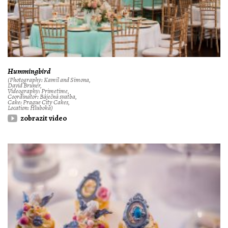
Hummingbird
(Photography: Kamil and Simona,
David Bruner,
Videography: Primetime,
Coordinator: Báječná svatba,
Cake: Prague City Cakes,
Location: Hluboká)
zobrazit video