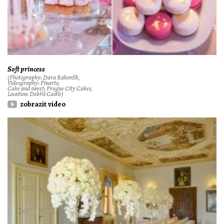
Soft princess
(Photography: Dara Rakovčik,
Videography: Pinarto,
Cake and sweet: Prague City Cakes,
Location: Dobříš Castle)
zobrazit video