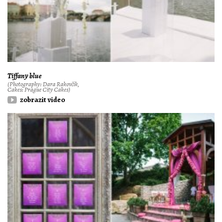
Tiffany blue
(Photography: Dara Rakovčik,
Cakes: Prague City Cakes)
zobrazit video