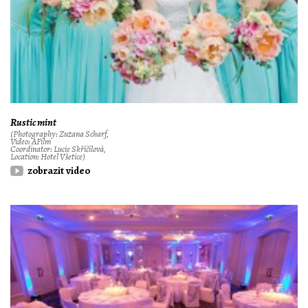
Rustic mint
(Photography: Zuzana Scharf,
Video: AFilm
Coordinator: Lucie Skříčilová,
Location: Hotel Všetice)
zobrazit video