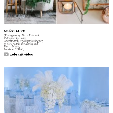
Modern LOVE
(Photography: Dara Rakovčik,
Videography: Kaco,
Coordinator: Bryllupsplanlegger,
Model: Marianne Jemtegard,
Dress: Maya,
Location: SOHO)
zobrazit video