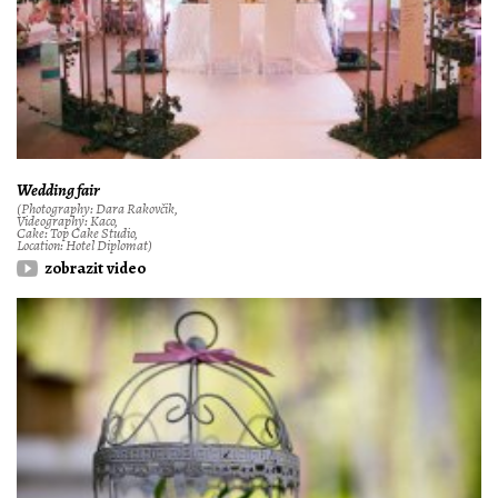
Wedding fair
(Photography: Dara Rakovčik,
Videography: Kaco,
Cake: Top Cake Studio,
Location: Hotel Diplomat)
zobrazit video