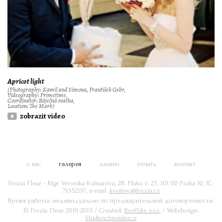
Apricot light
(Photography: Kamil and Simona, František Gebr,
Videography: Primetime,
Coordinator: Báječná svatba,
Location: The Mark)
zobrazit video
о нас
галерея
дизайн
печать
контакт
Frezia Fleur - Mgr. Veronika Kutnarová, 28. Pluku č. 25, 101 00 Praha 10, IČ:
71552197, e-mail:
kvetiny@frezia.cz
Время работы: индивидуально по предварительной договоренности.
© Frezia Fleur 2010-2015 / Created:
BestSite s.r.o.
/ Webdesign:
Studioschneider.cz