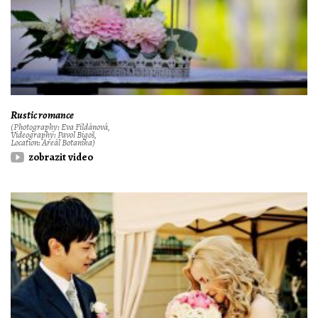
Rustic romance
(Photography: Eva Fildánová,
Videography: Pavol Bigoš,
Location: Areál Botanika)
zobrazit video