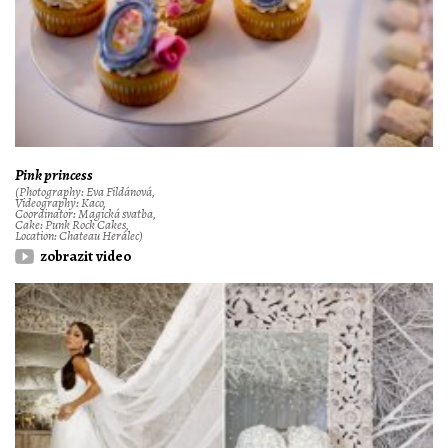
Pink princess
(Photography: Eva Fildánová,
Videography: Kaco,
Coordinator: Magická svatba,
Cake: Punk Rock Cakes,
Location: Chateau Herálec)
zobrazit video