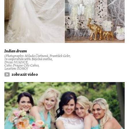
Indian dream
(Photography: Milada Čistínová, František Gebr,
In cooperation with: Báječná svatba,
Dress: NUANCE,
Cake: Prague City Cakes,
Location: SOHO)
zobrazit video